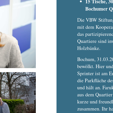
15 Tische, 3
Bochumer Qu
Die VBW Stiftung
mit dem Koopera
das partizipieren
Quartiere sind in
Holzbänke.
Bochum, 31.03.20
bewölkt. Hier un
Sprinter ist am E
die Parkfläche 
und hält an. Faru
aus dem Quartier 
kurze und freun
zusammen. Ihr hat