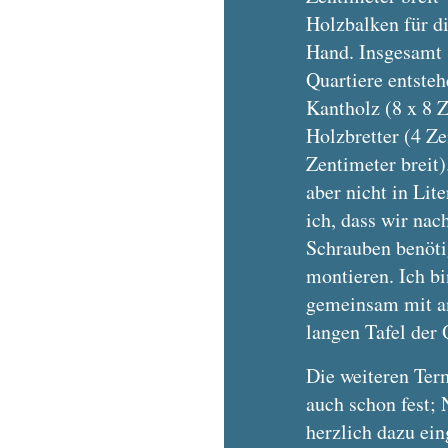
Holzbalken für di
Hand. Insgesamt 
Quartiere entste
Kantholz (8 x 8 
Holzbretter (4 Z
Zentimeter breit
aber nicht in Lit
ich, dass wir na
Schrauben benöti
montieren. Ich b
gemeinsam mit an
langen Tafel der 
Die weiteren Term
auch schon fest;
herzlich dazu ei