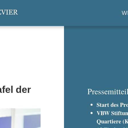
W
fel der
Pressemitte
Start des Pr
VBW Stiftun
Quartiere (