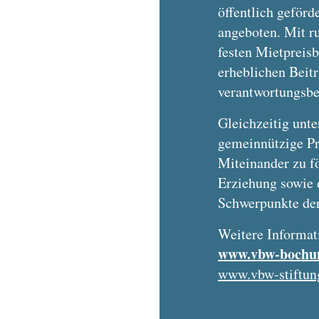
öffentlich geförd
angeboten. Mit r
festen Mietpreisb
erheblichen Beitr
verantwortungsb
Gleichzeitig unte
gemeinnützige Pr
Miteinander zu f
Erziehung sowie 
Schwerpunkte der
Weitere Informat
www.vbw-bochu
www.vbw-stiftun