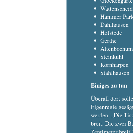
Glockengarte
Wattenscheid
Hammer Par
Dahlhausen
Hofstede
Gerthe
Altenbochum
Steinkuhl
Kornharpen
Stahlhausen
Einiges zu tun
Überall dort sol
Eigenregie gesägt
werden. „Die Tis
breit. Die zwei 
Zentimeter breit“