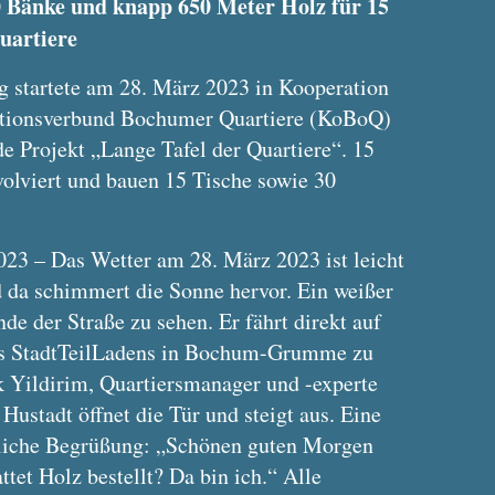
0 Bänke und knapp 650 Meter Holz für 15
artiere
 startete am 28. März 2023 in Kooperation
tionsverbund Bochumer Quartiere (KoBoQ)
de Projekt „Lange Tafel der Quartiere“. 15
volviert und bauen 15 Tische sowie 30
23 – Das Wetter am 28. März 2023 ist leicht
d da schimmert die Sonne hervor. Ein weißer
nde der Straße zu sehen. Er fährt direkt auf
des StadtTeilLadens in Bochum-Grumme zu
k Yildirim, Quartiersmanager und -experte
Hustadt öffnet die Tür und steigt aus. Eine
dliche Begrüßung: „Schönen guten Morgen
tet Holz bestellt? Da bin ich.“ Alle